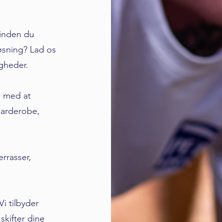
 inden du
løsning? Lad os
gheder.
g med at
garderobe,
rrasser,
i tilbyder
skifter dine