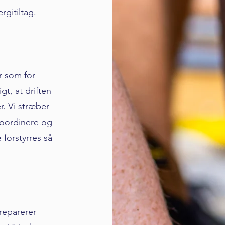
gitiltag.
r som for
gt, at driften
. Vi stræber
 koordinere og
forstyrres så
 reparerer