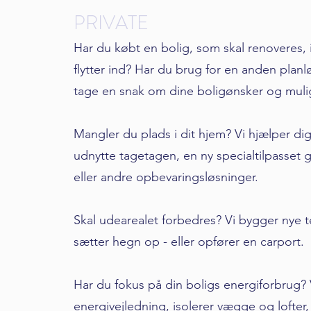
PRIVATE
Har du købt en bolig, som skal renoveres,
flytter ind? Har du brug for en anden plan
tage en snak om dine boligønsker og muli
Mangler du plads i dit hjem? Vi hjælper di
udnytte tagetagen, en ny specialtilpasset 
eller andre opbevaringsløsninger.
Skal udearealet forbedres? Vi bygger nye te
sætter hegn op - eller opfører en carport.
Har du fokus på din boligs energiforbrug? V
energivejledning, isolerer vægge og lofter, 