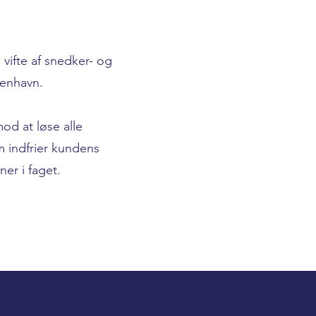
vifte af snedker- og
benhavn.
od at løse alle
m indfrier kundens
er i faget.