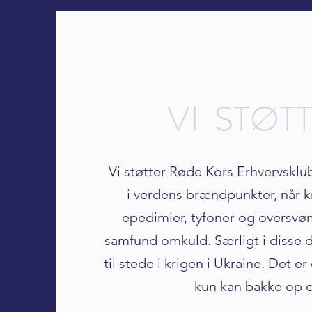
VI STØT
Vi støtter Røde Kors Erhvervsklub
i verdens brændpunkter, når kr
epedimier, tyfoner og oversvø
samfund omkuld. Særligt i disse 
til stede i krigen i Ukraine. Det er
kun kan bakke op 