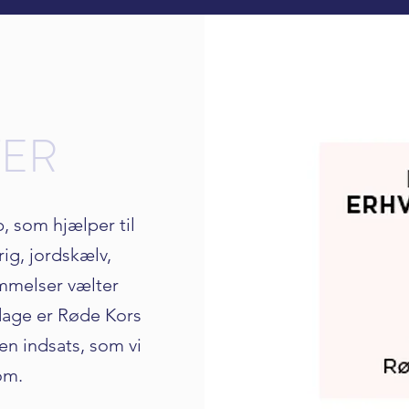
TER
, som hjælper til
ig, jordskælv,
mmelser vælter
dage er Røde Kors
 en indsats, som vi
om.