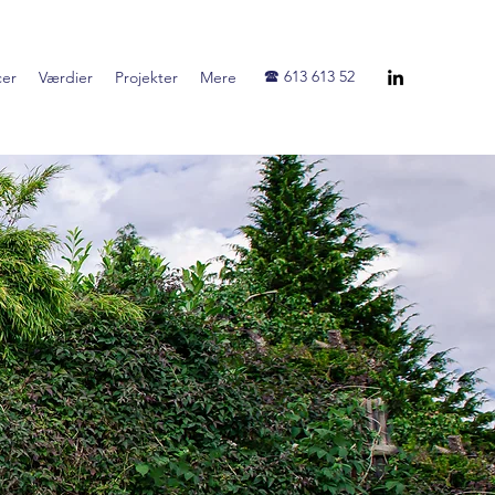
🕿 613 613 52
cer
Værdier
Projekter
Mere