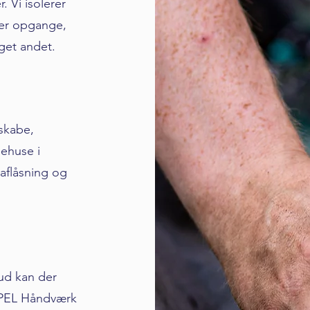
 Vi isolerer
rer opgange,
get andet.
eskabe,
ehuse i
 aflåsning og
rud kan der
. PEL Håndværk