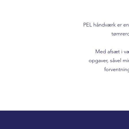
PEL håndværk er en 
tømrero
Med afsæt i v
opgaver, såvel mi
forventnin