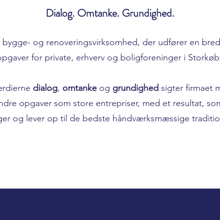
Dialog. Omtanke. Grundighed.
bygge- og renoveringsvirksomhed, der udfører en bred 
pgaver for private, erhverv og boligforeninger i Storkø
ærdierne
dialog
,
omtanke
og
grundighed
sigter firmaet m
ndre opgaver som store entrepriser, med et resultat, so
ger og lever op til de bedste håndværksmæssige tradition