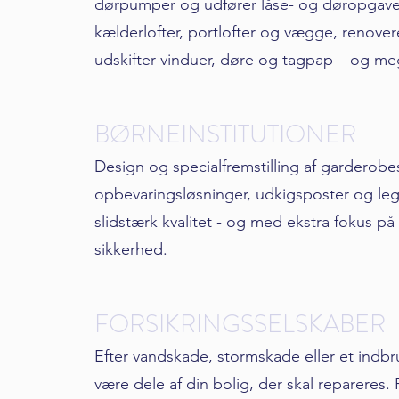
dørpumper og udfører låse- og døropgaver.
kælderlofter, portlofter og vægge, renove
udskifter vinduer, døre og tagpap – og me
BØRNEINSTITUTIONER
Design og specialfremstilling af garderob
opbevaringsløsninger, udkigsposter og leg
slidstærk kvalitet - og med ekstra fokus på
sikkerhed.
FORSIKRINGSSELSKABER
Efter vandskade, stormskade eller et indb
være dele af din bolig, der skal repareres