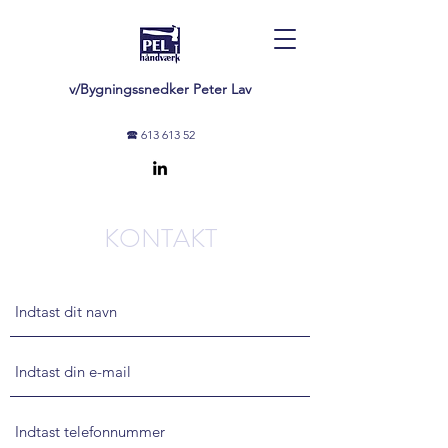
v/Bygningssnedker Peter Lav
🕿
613 613 52
KONTAKT