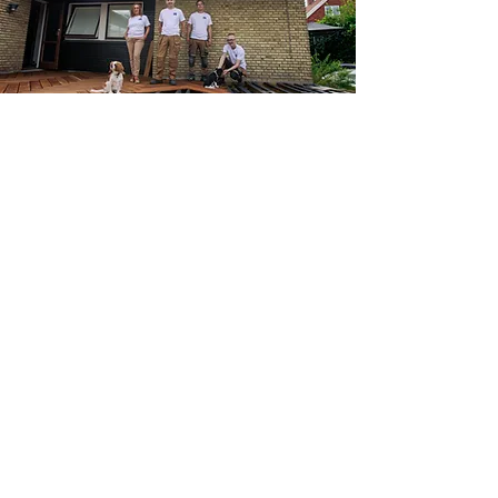
PEL Håndværk ApS
Cvr.nr.:
39955326
peter@lav.dk
🕿
613 613 52
2870 Dyssegård
Gentofte